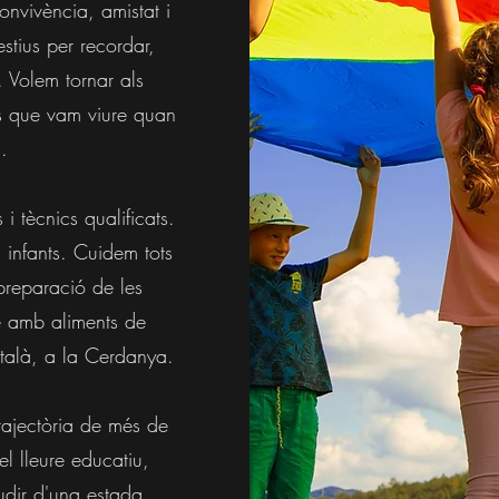
onvivència, amistat i
estius per recordar,
 Volem tornar als
ies que vam viure quan
.
i tècnics qualificats.
 infants. Cuidem tots
 preparació de les
le amb aliments de
català, a la Cerdanya.
rajectòria de més de
l lleure educatiu,
udir d'una estada