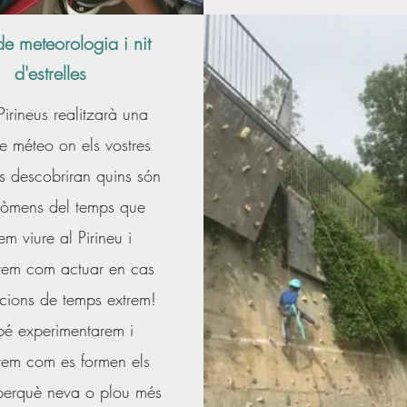
 de meteorologia i nit
d'estrelles
irineus realitzarà una
de méteo on els vostres
illes descobriran quins són
nòmens del temps que
m viure al Pirineu i
rem com actuar en cas
acions de temps extrem!
é experimentarem i
em com es formen els
perquè neva o plou més