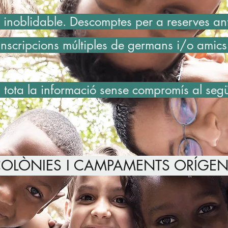
 inoblidable. Descomptes per a reserves ant
inscripcions múltiples de germans i/o amics
 tota la informació sense compromís al segü
OLÒNIES I CAMPAMENTS ORÍGE