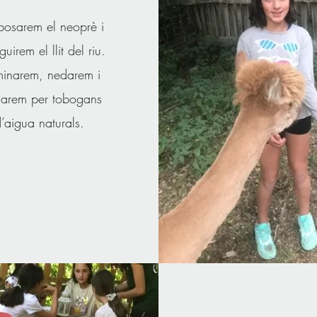
posarem el neoprè i
guirem el llit del riu.
inarem, nedarem i
sarem per tobogans
’aigua naturals.