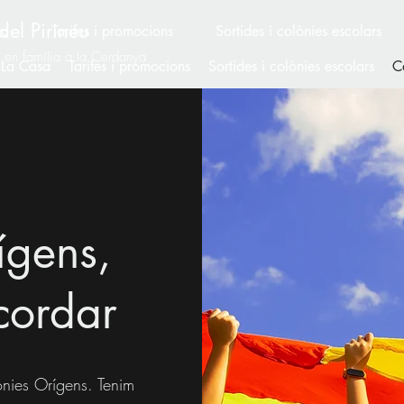
del Pirineu
sa
Tarifes i promocions
Sortides i colònies escolars
ó en família a la Cerdanya
La Casa
Tarifes i promocions
Sortides i colònies escolars
C
ígens,
ecordar
nies Orígens. Tenim