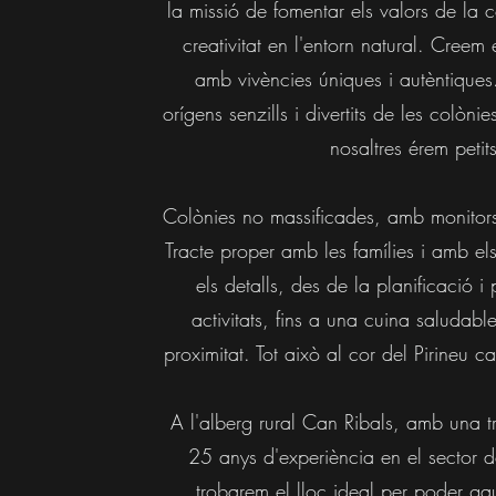
la missió de fomentar els valors de la c
creativitat en l'entorn natural. Creem 
amb vivències úniques i autèntiques.
orígens senzills i divertits de les colòn
nosaltres érem petits
​Colònies no massificades, amb monitors 
Tracte proper amb les famílies i amb els
els detalls, des de la planificació i
activitats, fins a una cuina saludab
proximitat. Tot això al cor del Pirineu 
A l'alberg rural Can Ribals, amb una t
25 anys d'experiència en el sector de
trobarem el lloc ideal per poder ga