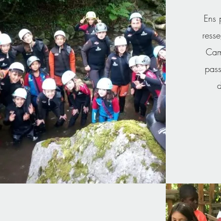
Ens 
resse
Cam
pas
d