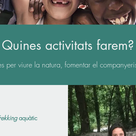
Quines activitats farem?
es per viure la natura, fomentar el companyerism
rekking
aquàtic