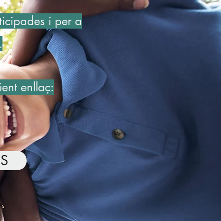
icipades i per a
.
ent enllaç:
NS