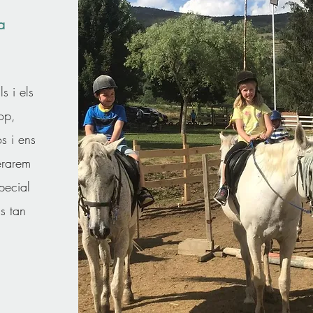
a
s i els
op,
s i ens
erarem
pecial
s tan