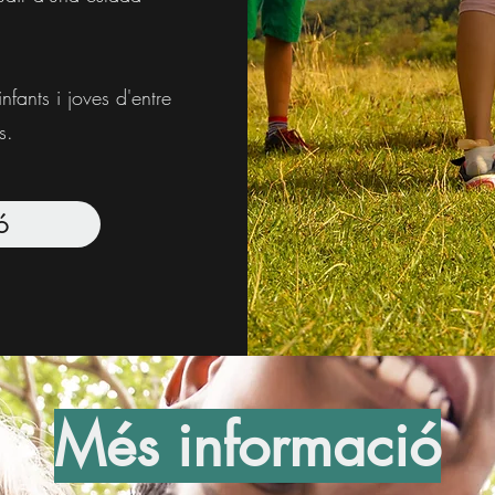
nfants i joves d'entre
s.
ó
Més informació