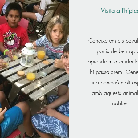
Visita a l'hípic
Coneixerem els cavall
ponis de ben apr
aprendrem a cuidar-lo
hi passajarem. Gen
una conexió molt es
amb aquests animal
nobles!