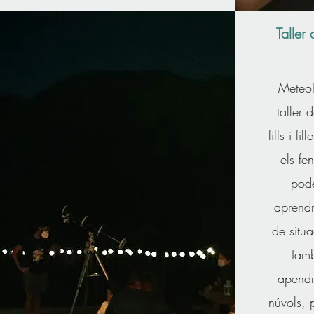
Taller
MeteoP
taller 
fills i f
els fe
pode
aprend
de situ
Tamb
apendr
núvols, 