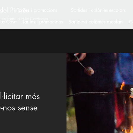
del Pirineu
sa
Tarifes i promocions
Sortides i colònies escolars
ó en família a la Cerdanya
La Casa
Tarifes i promocions
Sortides i colònies escolars
C
·licitar més
-nos sense