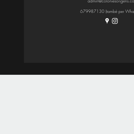
admin@coloniesorigens.c
679987130 (també per Wha
Alberg rural Can Ribals,
Enamora't del Pirineu en 
info@canribals.com
Telèfon: 810101385 ext. 2
- 659680498 - només missatges de text