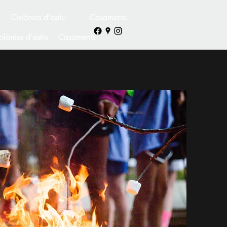
Colònies d'estiu
Casaments
olònies d'estiu
Casaments