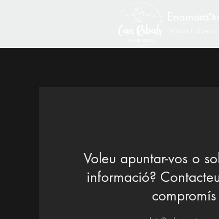
Enamora't 
La Ca
Natura i diversi
Voleu apuntar-vos o sol
informació? Contacteu
compromís