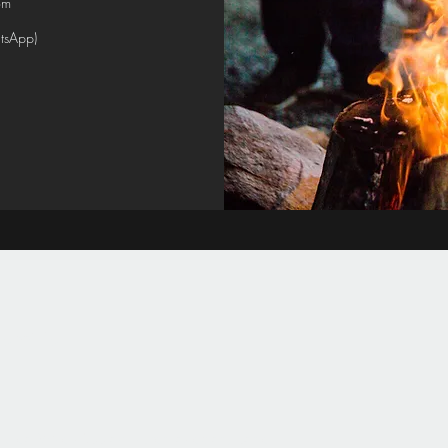
om
tsApp)
família
 de WhatsApp en l'horari establert, per a